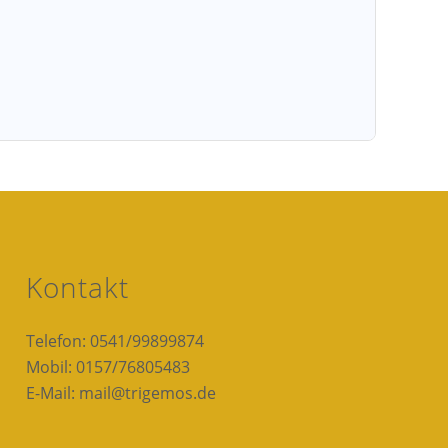
Kontakt
Telefon: 0541/99899874
Mobil: 0157/76805483
E-Mail: mail@trigemos.de