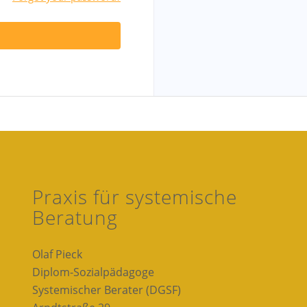
Praxis für systemische
Beratung
Olaf Pieck
Diplom-Sozialpädagoge
Systemischer Berater (DGSF)