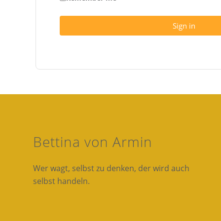
Sign in
Bettina von Armin
Wer wagt, selbst zu denken, der wird auch
selbst handeln.