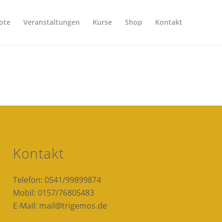
ote
Veranstaltungen
Kurse
Shop
Kontakt
Kontakt
Telefon: 0541/99899874
Mobil: 0157/76805483
E-Mail: mail@trigemos.de