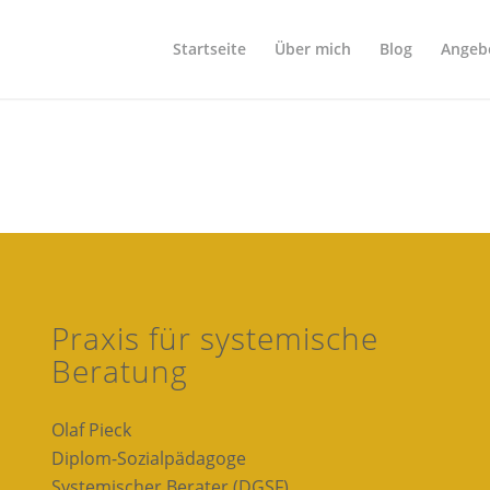
Startseite
Über mich
Blog
Angeb
Praxis für systemische
Beratung
Olaf Pieck
Diplom-Sozialpädagoge
Systemischer Berater (DGSF)