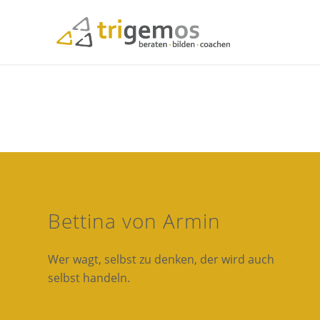
Bettina von Armin
Wer wagt, selbst zu denken, der wird auch
selbst handeln.