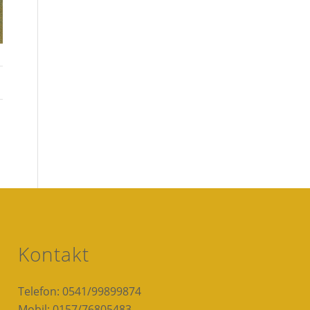
Kontakt
Telefon: 0541/99899874
Mobil: 0157/76805483